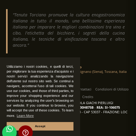
"Tenuta Torciano promuove la cultura enogastronomica
italiana in tutto il mondo, una bellissima esperienza
italiana per imparare le migliori combinazioni tra vino e
cibo, l'etichetta del bicchiere, i segreti della cucina
italiana, le tecniche di vinificazione toscana e altro
ancora."
Utilizziamo i nostri cookies, e quelli di terzi,
Tenuta Torciano
Via Crocetta 16, Loc. Ulignano 53037 San Gimignano (Siena), Toscana, Italia
per migliorare la tua esperienza d'acquisto e i
nostri servizi analizzando la navigazione
dell'utente sul nostro sito web. Se continui a
navigare, accetterai l'uso di tali cookies. We
Tutti i diritti sono riservati
|
Operatori
Contattaci
Condizioni di Utilizzo
use our cookies, and those of third parties, to
improve your shopping experience and our
Privacy
Albo Fornitori
Credits
services by analyzing the user's browsing on
TENUTA TORCIANO AZIENDA AGRICOLA GIACHI PIERLUIGI
our website. If you continue to browse, you
P.IVA: IT00375840527
-
C.F.: GCHPLG62C30H875B
-
REA: SI-106075
will accept the use of these cookies. To learn
Sede: SAN GIMIGNANO (SI) - VIA CROCETTA 18 - CAP 53037 - FRAZIONE: LOC
more.
Learn More
ULIGNANO
Accept