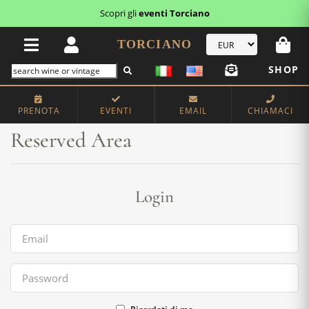
Scopri gli
eventi Torciano
TORCIANO
SHOP
Home
Reserved Area
PRENOTA
EVENTI
EMAIL
CHIAMACI
Reserved Area
Login