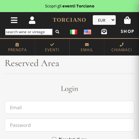
Scopri gli
eventi Torciano
TORCIANO
SHOP
Home
Reserved Area
PRENOTA
EVENTI
EMAIL
CHIAMACI
Reserved Area
Login