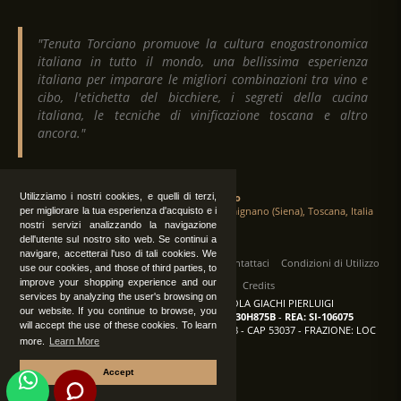
"Tenuta Torciano promuove la cultura enogastronomica
italiana in tutto il mondo, una bellissima esperienza
italiana per imparare le migliori combinazioni tra vino e
cibo, l'etichetta del bicchiere, i segreti della cucina
italiana, le tecniche di vinificazione toscana e altro
ancora."
Utilizziamo i nostri cookies, e quelli di terzi,
Tenuta Torciano
Via Crocetta 16, Loc. Ulignano 53037 San Gimignano (Siena), Toscana, Italia
per migliorare la tua esperienza d'acquisto e i
nostri servizi analizzando la navigazione
dell'utente sul nostro sito web. Se continui a
navigare, accetterai l'uso di tali cookies. We
Tutti i diritti sono riservati
|
Operatori
Contattaci
Condizioni di Utilizzo
use our cookies, and those of third parties, to
improve your shopping experience and our
Privacy
Albo Fornitori
Credits
services by analyzing the user's browsing on
TENUTA TORCIANO AZIENDA AGRICOLA GIACHI PIERLUIGI
our website. If you continue to browse, you
P.IVA: IT00375840527
-
C.F.: GCHPLG62C30H875B
-
REA: SI-106075
will accept the use of these cookies. To learn
Sede: SAN GIMIGNANO (SI) - VIA CROCETTA 18 - CAP 53037 - FRAZIONE: LOC
more.
Learn More
ULIGNANO
Accept