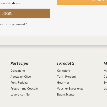
Ricordati di me
LOGIN
ticato la password ?
Partecipa
I Prodotti
M
Donazione
Collezioni
Ma
Adotta un Olivo
Tutti i Prodotti
Ce
Punti Fedelta
Gourmet
Ev
Programma Coccole
Voucher Esperienze
Vi
Lavora con Noi
Buoni Sconto