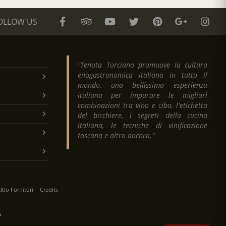
OLLOW US
"Tenuta Torciano promuove la cultura
enogastronomica italiana in tutto il
mondo, una bellissima esperienza
italiana per imparare le migliori
combinazioni tra vino e cibo, l'etichetta
del bicchiere, i segreti della cucina
italiana, le tecniche di vinificazione
toscana e altro ancora."
lbo Fornitori
Credits
O