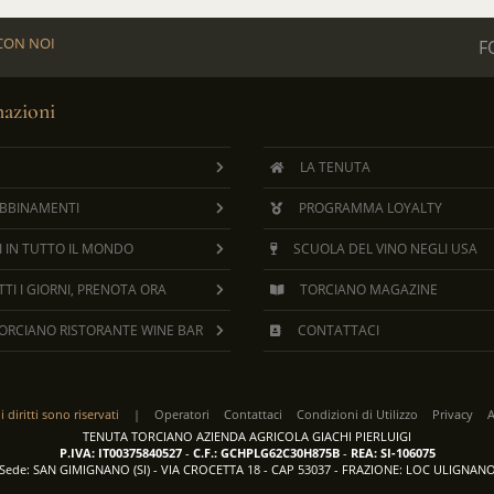
CON NOI
F
mazioni
LA TENUTA
ABBINAMENTI
PROGRAMMA LOYALTY
I IN TUTTO IL MONDO
SCUOLA DEL VINO NEGLI USA
TI I GIORNI, PRENOTA ORA
TORCIANO MAGAZINE
ORCIANO RISTORANTE WINE BAR
CONTATTACI
 i diritti sono riservati
|
Operatori
Contattaci
Condizioni di Utilizzo
Privacy
A
TENUTA TORCIANO AZIENDA AGRICOLA GIACHI PIERLUIGI
P.IVA: IT00375840527
-
C.F.: GCHPLG62C30H875B
-
REA: SI-106075
Sede: SAN GIMIGNANO (SI) - VIA CROCETTA 18 - CAP 53037 - FRAZIONE: LOC ULIGNAN