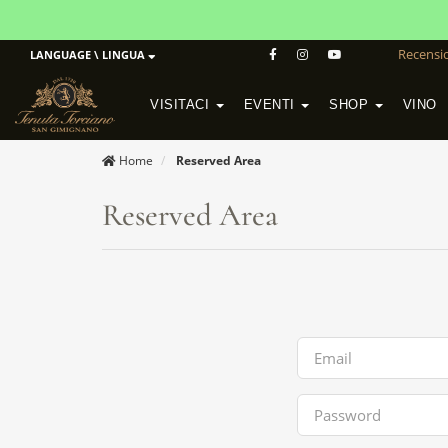
Recensio
LANGUAGE \ LINGUA
VISITACI
EVENTI
SHOP
VINO
POGGIO MORETO IN SCANSANO
CANTINA ALTEZZA IN SAN GIMIGNANO
Home
Reserved Area
Reserved Area