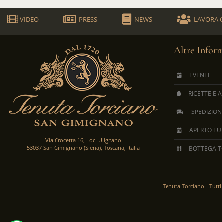
VIDEO
PRESS
NEWS
LAVORA 
Altre Infor
EVENTI
RICETTE E 
SPEDIZION
APERTO TUT
Via Crocetta 16, Loc. Ulignano
53037 San Gimignano (Siena), Toscana, Italia
BOTTEGA T
Tenuta Torciano -
Tutti