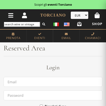
Scopri gli
eventi Torciano
TORCIANO
SHOP
Home
Reserved Area
PRENOTA
EVENTI
EMAIL
CHIAMACI
Reserved Area
Login