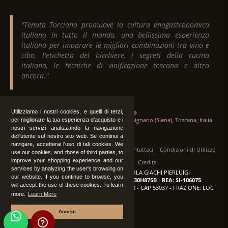
"Tenuta Torciano promuove la cultura enogastronomica
italiana in tutto il mondo, una bellissima esperienza
italiana per imparare le migliori combinazioni tra vino e
cibo, l'etichetta del bicchiere, i segreti della cucina
italiana, le tecniche di vinificazione toscana e altro
ancora."
Utilizziamo i nostri cookies, e quelli di terzi,
Tenuta Torciano
Via Crocetta 16, Loc. Ulignano 53037 San Gimignano (Siena), Toscana, Italia
per migliorare la tua esperienza d'acquisto e i
nostri servizi analizzando la navigazione
dell'utente sul nostro sito web. Se continui a
navigare, accetterai l'uso di tali cookies. We
Tutti i diritti sono riservati
|
Operatori
Contattaci
Condizioni di Utilizzo
use our cookies, and those of third parties, to
improve your shopping experience and our
Privacy
Albo Fornitori
Credits
services by analyzing the user's browsing on
TENUTA TORCIANO AZIENDA AGRICOLA GIACHI PIERLUIGI
our website. If you continue to browse, you
P.IVA: IT00375840527
-
C.F.: GCHPLG62C30H875B
-
REA: SI-106075
will accept the use of these cookies. To learn
Sede: SAN GIMIGNANO (SI) - VIA CROCETTA 18 - CAP 53037 - FRAZIONE: LOC
more.
Learn More
ULIGNANO
Accept