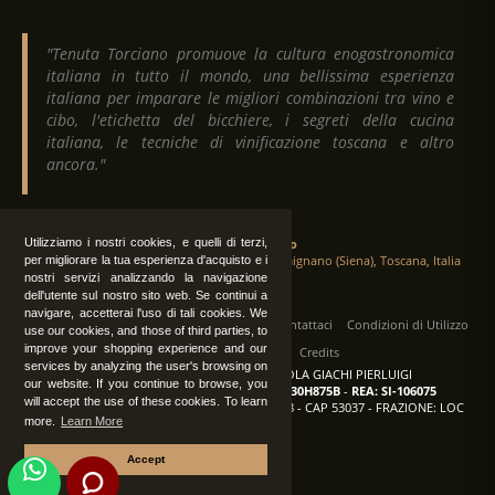
"Tenuta Torciano promuove la cultura enogastronomica
italiana in tutto il mondo, una bellissima esperienza
italiana per imparare le migliori combinazioni tra vino e
cibo, l'etichetta del bicchiere, i segreti della cucina
italiana, le tecniche di vinificazione toscana e altro
ancora."
Utilizziamo i nostri cookies, e quelli di terzi,
Tenuta Torciano
Via Crocetta 16, Loc. Ulignano 53037 San Gimignano (Siena), Toscana, Italia
per migliorare la tua esperienza d'acquisto e i
nostri servizi analizzando la navigazione
dell'utente sul nostro sito web. Se continui a
navigare, accetterai l'uso di tali cookies. We
Tutti i diritti sono riservati
|
Operatori
Contattaci
Condizioni di Utilizzo
use our cookies, and those of third parties, to
improve your shopping experience and our
Privacy
Albo Fornitori
Credits
services by analyzing the user's browsing on
TENUTA TORCIANO AZIENDA AGRICOLA GIACHI PIERLUIGI
our website. If you continue to browse, you
P.IVA: IT00375840527
-
C.F.: GCHPLG62C30H875B
-
REA: SI-106075
will accept the use of these cookies. To learn
Sede: SAN GIMIGNANO (SI) - VIA CROCETTA 18 - CAP 53037 - FRAZIONE: LOC
more.
Learn More
ULIGNANO
Accept