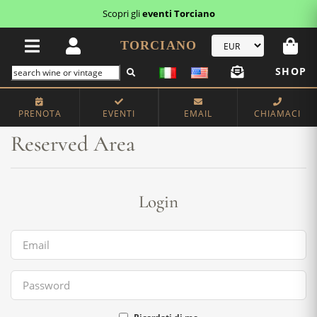
Scopri gli
eventi Torciano
TORCIANO
SHOP
Home
Reserved Area
PRENOTA
EVENTI
EMAIL
CHIAMACI
Reserved Area
Login