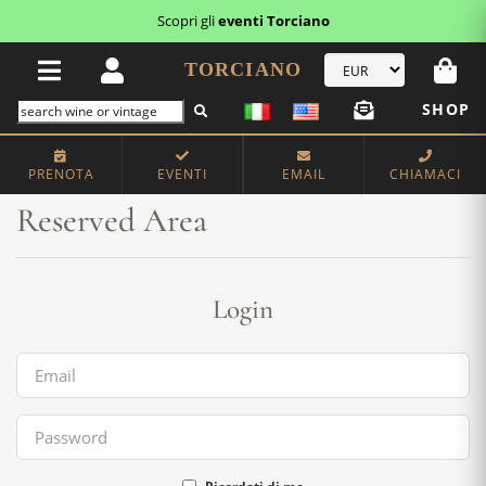
Scopri gli
eventi Torciano
TORCIANO
SHOP
Home
Reserved Area
PRENOTA
EVENTI
EMAIL
CHIAMACI
Reserved Area
Login