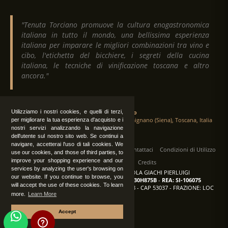
"Tenuta Torciano promuove la cultura enogastronomica
italiana in tutto il mondo, una bellissima esperienza
italiana per imparare le migliori combinazioni tra vino e
cibo, l'etichetta del bicchiere, i segreti della cucina
italiana, le tecniche di vinificazione toscana e altro
ancora."
Utilizziamo i nostri cookies, e quelli di terzi,
Tenuta Torciano
Via Crocetta 16, Loc. Ulignano 53037 San Gimignano (Siena), Toscana, Italia
per migliorare la tua esperienza d'acquisto e i
nostri servizi analizzando la navigazione
dell'utente sul nostro sito web. Se continui a
navigare, accetterai l'uso di tali cookies. We
Tutti i diritti sono riservati
|
Operatori
Contattaci
Condizioni di Utilizzo
use our cookies, and those of third parties, to
improve your shopping experience and our
Privacy
Albo Fornitori
Credits
services by analyzing the user's browsing on
TENUTA TORCIANO AZIENDA AGRICOLA GIACHI PIERLUIGI
our website. If you continue to browse, you
P.IVA: IT00375840527
-
C.F.: GCHPLG62C30H875B
-
REA: SI-106075
will accept the use of these cookies. To learn
Sede: SAN GIMIGNANO (SI) - VIA CROCETTA 18 - CAP 53037 - FRAZIONE: LOC
more.
Learn More
ULIGNANO
Accept