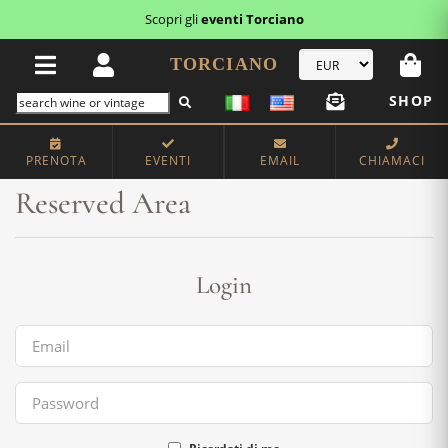
Scopri gli
eventi Torciano
TORCIANO
SHOP
Home
Reserved Area
PRENOTA
EVENTI
EMAIL
CHIAMACI
Reserved Area
Login