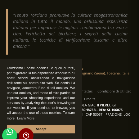
"Tenuta Torciano promuove la cultura enogastronomica
italiana in tutto il mondo, una bellissima esperienza
italiana per imparare le migliori combinazioni tra vino e
cibo, l'etichetta del bicchiere, i segreti della cucina
italiana, le tecniche di vinificazione toscana e altro
ancora."
Utilizziamo i nostri cookies, e quelli di terzi,
Tenuta Torciano
Via Crocetta 16, Loc. Ulignano 53037 San Gimignano (Siena), Toscana, Italia
per migliorare la tua esperienza d'acquisto e i
nostri servizi analizzando la navigazione
dell'utente sul nostro sito web. Se continui a
navigare, accetterai l'uso di tali cookies. We
Tutti i diritti sono riservati
|
Operatori
Contattaci
Condizioni di Utilizzo
use our cookies, and those of third parties, to
improve your shopping experience and our
Privacy
Albo Fornitori
Credits
services by analyzing the user's browsing on
TENUTA TORCIANO AZIENDA AGRICOLA GIACHI PIERLUIGI
our website. If you continue to browse, you
P.IVA: IT00375840527
-
C.F.: GCHPLG62C30H875B
-
REA: SI-106075
will accept the use of these cookies. To learn
Sede: SAN GIMIGNANO (SI) - VIA CROCETTA 18 - CAP 53037 - FRAZIONE: LOC
more.
Learn More
ULIGNANO
Accept