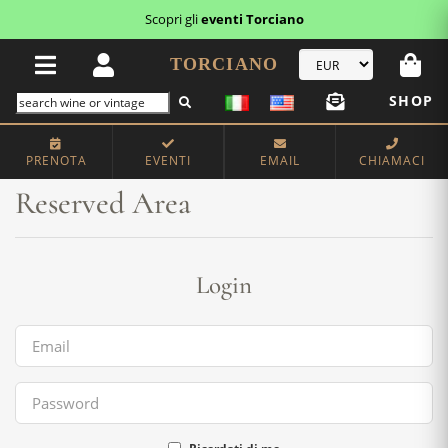
Scopri gli
eventi Torciano
TORCIANO
SHOP
Home
Reserved Area
PRENOTA
EVENTI
EMAIL
CHIAMACI
Reserved Area
Login