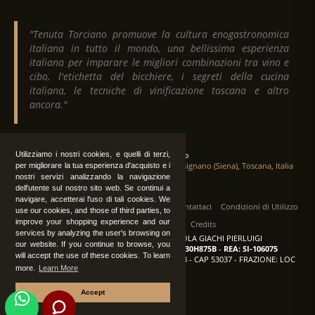
"Tenuta Torciano promuove la cultura enogastronomica
italiana in tutto il mondo, una bellissima esperienza
italiana per imparare le migliori combinazioni tra vino e
cibo, l'etichetta del bicchiere, i segreti della cucina
italiana, le tecniche di vinificazione toscana e altro
ancora."
Utilizziamo i nostri cookies, e quelli di terzi,
Tenuta Torciano
Via Crocetta 16, Loc. Ulignano 53037 San Gimignano (Siena), Toscana, Italia
per migliorare la tua esperienza d'acquisto e i
nostri servizi analizzando la navigazione
dell'utente sul nostro sito web. Se continui a
navigare, accetterai l'uso di tali cookies. We
Tutti i diritti sono riservati
|
Operatori
Contattaci
Condizioni di Utilizzo
use our cookies, and those of third parties, to
improve your shopping experience and our
Privacy
Albo Fornitori
Credits
services by analyzing the user's browsing on
TENUTA TORCIANO AZIENDA AGRICOLA GIACHI PIERLUIGI
our website. If you continue to browse, you
P.IVA: IT00375840527
-
C.F.: GCHPLG62C30H875B
-
REA: SI-106075
will accept the use of these cookies. To learn
Sede: SAN GIMIGNANO (SI) - VIA CROCETTA 18 - CAP 53037 - FRAZIONE: LOC
more.
Learn More
ULIGNANO
Accept