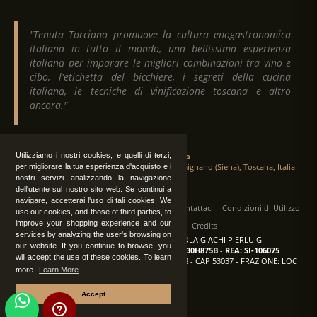
"Tenuta Torciano promuove la cultura enogastronomica
italiana in tutto il mondo, una bellissima esperienza
italiana per imparare le migliori combinazioni tra vino e
cibo, l'etichetta del bicchiere, i segreti della cucina
italiana, le tecniche di vinificazione toscana e altro
ancora."
Utilizziamo i nostri cookies, e quelli di terzi,
Tenuta Torciano
Via Crocetta 16, Loc. Ulignano 53037 San Gimignano (Siena), Toscana, Italia
per migliorare la tua esperienza d'acquisto e i
nostri servizi analizzando la navigazione
dell'utente sul nostro sito web. Se continui a
navigare, accetterai l'uso di tali cookies. We
Tutti i diritti sono riservati
|
Operatori
Contattaci
Condizioni di Utilizzo
use our cookies, and those of third parties, to
improve your shopping experience and our
Privacy
Albo Fornitori
Credits
services by analyzing the user's browsing on
TENUTA TORCIANO AZIENDA AGRICOLA GIACHI PIERLUIGI
our website. If you continue to browse, you
P.IVA: IT00375840527
-
C.F.: GCHPLG62C30H875B
-
REA: SI-106075
will accept the use of these cookies. To learn
Sede: SAN GIMIGNANO (SI) - VIA CROCETTA 18 - CAP 53037 - FRAZIONE: LOC
more.
Learn More
ULIGNANO
Accept