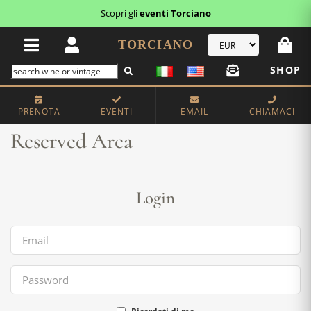
Scopri gli
eventi Torciano
TORCIANO
SHOP
Home
Reserved Area
PRENOTA
EVENTI
EMAIL
CHIAMACI
Reserved Area
Login