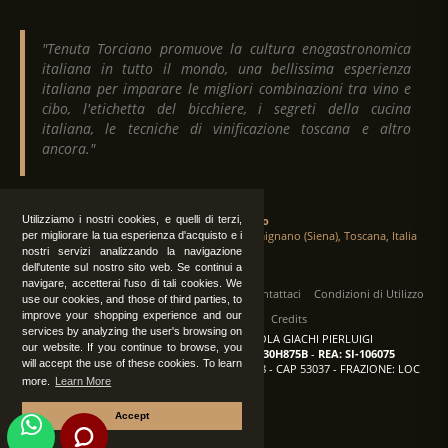
"Tenuta Torciano promuove la cultura enogastronomica
italiana in tutto il mondo, una bellissima esperienza
italiana per imparare le migliori combinazioni tra vino e
cibo, l'etichetta del bicchiere, i segreti della cucina
italiana, le tecniche di vinificazione toscana e altro
ancora."
Utilizziamo i nostri cookies, e quelli di terzi,
Tenuta Torciano
Via Crocetta 16, Loc. Ulignano 53037 San Gimignano (Siena), Toscana, Italia
per migliorare la tua esperienza d'acquisto e i
nostri servizi analizzando la navigazione
dell'utente sul nostro sito web. Se continui a
navigare, accetterai l'uso di tali cookies. We
Tutti i diritti sono riservati
|
Operatori
Contattaci
Condizioni di Utilizzo
use our cookies, and those of third parties, to
improve your shopping experience and our
Privacy
Albo Fornitori
Credits
services by analyzing the user's browsing on
TENUTA TORCIANO AZIENDA AGRICOLA GIACHI PIERLUIGI
our website. If you continue to browse, you
P.IVA: IT00375840527
-
C.F.: GCHPLG62C30H875B
-
REA: SI-106075
will accept the use of these cookies. To learn
Sede: SAN GIMIGNANO (SI) - VIA CROCETTA 18 - CAP 53037 - FRAZIONE: LOC
more.
Learn More
ULIGNANO
Accept