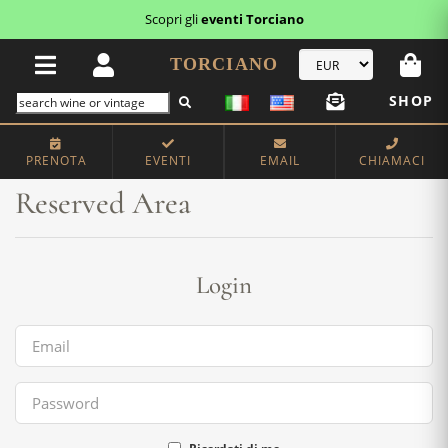
Scopri gli
eventi Torciano
TORCIANO
SHOP
Home
Reserved Area
PRENOTA
EVENTI
EMAIL
CHIAMACI
Reserved Area
Login