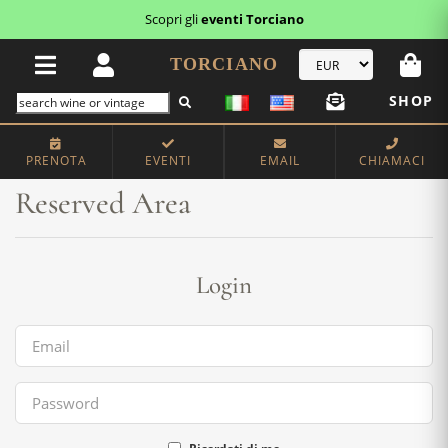
Scopri gli
eventi Torciano
TORCIANO
SHOP
Home
Reserved Area
PRENOTA
EVENTI
EMAIL
CHIAMACI
Reserved Area
Login