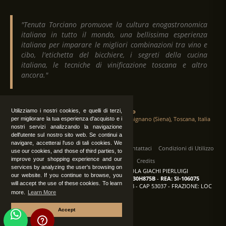
"Tenuta Torciano promuove la cultura enogastronomica
italiana in tutto il mondo, una bellissima esperienza
italiana per imparare le migliori combinazioni tra vino e
cibo, l'etichetta del bicchiere, i segreti della cucina
italiana, le tecniche di vinificazione toscana e altro
ancora."
Utilizziamo i nostri cookies, e quelli di terzi,
Tenuta Torciano
Via Crocetta 16, Loc. Ulignano 53037 San Gimignano (Siena), Toscana, Italia
per migliorare la tua esperienza d'acquisto e i
nostri servizi analizzando la navigazione
dell'utente sul nostro sito web. Se continui a
navigare, accetterai l'uso di tali cookies. We
Tutti i diritti sono riservati
|
Operatori
Contattaci
Condizioni di Utilizzo
use our cookies, and those of third parties, to
improve your shopping experience and our
Privacy
Albo Fornitori
Credits
services by analyzing the user's browsing on
TENUTA TORCIANO AZIENDA AGRICOLA GIACHI PIERLUIGI
our website. If you continue to browse, you
P.IVA: IT00375840527
-
C.F.: GCHPLG62C30H875B
-
REA: SI-106075
will accept the use of these cookies. To learn
Sede: SAN GIMIGNANO (SI) - VIA CROCETTA 18 - CAP 53037 - FRAZIONE: LOC
more.
Learn More
ULIGNANO
Accept