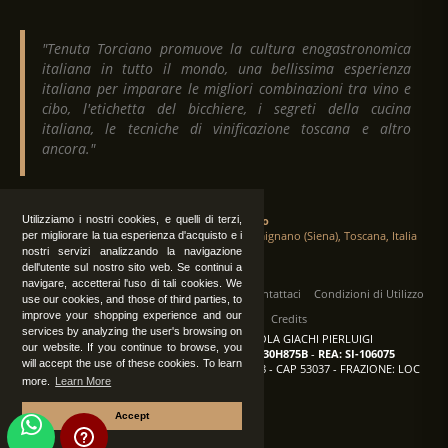
"Tenuta Torciano promuove la cultura enogastronomica
italiana in tutto il mondo, una bellissima esperienza
italiana per imparare le migliori combinazioni tra vino e
cibo, l'etichetta del bicchiere, i segreti della cucina
italiana, le tecniche di vinificazione toscana e altro
ancora."
Utilizziamo i nostri cookies, e quelli di terzi,
Tenuta Torciano
Via Crocetta 16, Loc. Ulignano 53037 San Gimignano (Siena), Toscana, Italia
per migliorare la tua esperienza d'acquisto e i
nostri servizi analizzando la navigazione
dell'utente sul nostro sito web. Se continui a
navigare, accetterai l'uso di tali cookies. We
Tutti i diritti sono riservati
|
Operatori
Contattaci
Condizioni di Utilizzo
use our cookies, and those of third parties, to
improve your shopping experience and our
Privacy
Albo Fornitori
Credits
services by analyzing the user's browsing on
TENUTA TORCIANO AZIENDA AGRICOLA GIACHI PIERLUIGI
our website. If you continue to browse, you
P.IVA: IT00375840527
-
C.F.: GCHPLG62C30H875B
-
REA: SI-106075
will accept the use of these cookies. To learn
Sede: SAN GIMIGNANO (SI) - VIA CROCETTA 18 - CAP 53037 - FRAZIONE: LOC
more.
Learn More
ULIGNANO
Accept