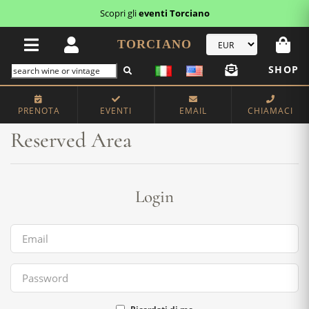
Scopri gli
eventi Torciano
TORCIANO
SHOP
Home
Reserved Area
PRENOTA
EVENTI
EMAIL
CHIAMACI
Reserved Area
Login