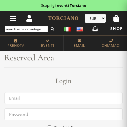
Scopri gli
eventi Torciano
TORCIANO
SHOP
Home
Reserved Area
PRENOTA
EVENTI
EMAIL
CHIAMACI
Reserved Area
Login