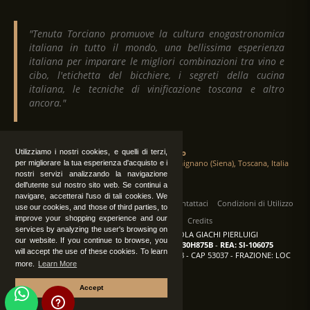
"Tenuta Torciano promuove la cultura enogastronomica
italiana in tutto il mondo, una bellissima esperienza
italiana per imparare le migliori combinazioni tra vino e
cibo, l'etichetta del bicchiere, i segreti della cucina
italiana, le tecniche di vinificazione toscana e altro
ancora."
Utilizziamo i nostri cookies, e quelli di terzi,
Tenuta Torciano
Via Crocetta 16, Loc. Ulignano 53037 San Gimignano (Siena), Toscana, Italia
per migliorare la tua esperienza d'acquisto e i
nostri servizi analizzando la navigazione
dell'utente sul nostro sito web. Se continui a
navigare, accetterai l'uso di tali cookies. We
Tutti i diritti sono riservati
|
Operatori
Contattaci
Condizioni di Utilizzo
use our cookies, and those of third parties, to
improve your shopping experience and our
Privacy
Albo Fornitori
Credits
services by analyzing the user's browsing on
TENUTA TORCIANO AZIENDA AGRICOLA GIACHI PIERLUIGI
our website. If you continue to browse, you
P.IVA: IT00375840527
-
C.F.: GCHPLG62C30H875B
-
REA: SI-106075
will accept the use of these cookies. To learn
Sede: SAN GIMIGNANO (SI) - VIA CROCETTA 18 - CAP 53037 - FRAZIONE: LOC
more.
Learn More
ULIGNANO
Accept