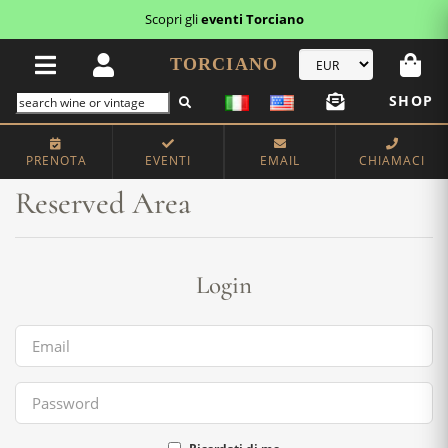
Scopri gli
eventi Torciano
TORCIANO
SHOP
Home
Reserved Area
PRENOTA
EVENTI
EMAIL
CHIAMACI
Reserved Area
Login