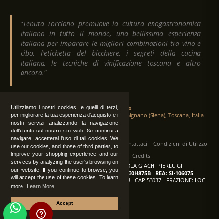
"Tenuta Torciano promuove la cultura enogastronomica
italiana in tutto il mondo, una bellissima esperienza
italiana per imparare le migliori combinazioni tra vino e
cibo, l'etichetta del bicchiere, i segreti della cucina
italiana, le tecniche di vinificazione toscana e altro
ancora."
Utilizziamo i nostri cookies, e quelli di terzi,
Tenuta Torciano
Via Crocetta 16, Loc. Ulignano 53037 San Gimignano (Siena), Toscana, Italia
per migliorare la tua esperienza d'acquisto e i
nostri servizi analizzando la navigazione
dell'utente sul nostro sito web. Se continui a
navigare, accetterai l'uso di tali cookies. We
Tutti i diritti sono riservati
|
Operatori
Contattaci
Condizioni di Utilizzo
use our cookies, and those of third parties, to
improve your shopping experience and our
Privacy
Albo Fornitori
Credits
services by analyzing the user's browsing on
TENUTA TORCIANO AZIENDA AGRICOLA GIACHI PIERLUIGI
our website. If you continue to browse, you
P.IVA: IT00375840527
-
C.F.: GCHPLG62C30H875B
-
REA: SI-106075
will accept the use of these cookies. To learn
Sede: SAN GIMIGNANO (SI) - VIA CROCETTA 18 - CAP 53037 - FRAZIONE: LOC
more.
Learn More
ULIGNANO
Accept