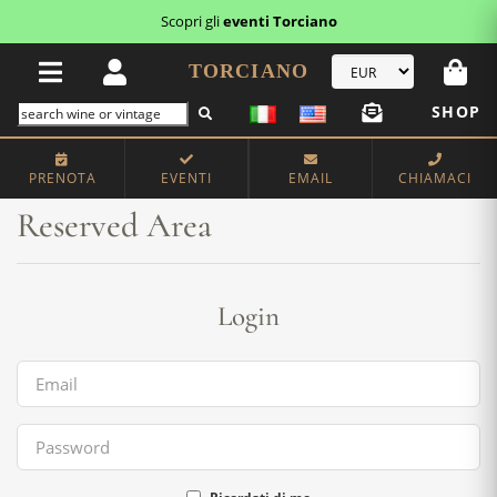
Scopri gli
eventi Torciano
TORCIANO
SHOP
Home
Reserved Area
PRENOTA
EVENTI
EMAIL
CHIAMACI
Reserved Area
Login