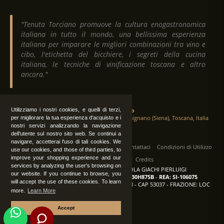
"Tenuta Torciano promuove la cultura enogastronomica
italiana in tutto il mondo, una bellissima esperienza
italiana per imparare le migliori combinazioni tra vino e
cibo, l'etichetta del bicchiere, i segreti della cucina
italiana, le tecniche di vinificazione toscana e altro
ancora."
Utilizziamo i nostri cookies, e quelli di terzi,
Tenuta Torciano
Via Crocetta 16, Loc. Ulignano 53037 San Gimignano (Siena), Toscana, Italia
per migliorare la tua esperienza d'acquisto e i
nostri servizi analizzando la navigazione
dell'utente sul nostro sito web. Se continui a
navigare, accetterai l'uso di tali cookies. We
Tutti i diritti sono riservati
|
Operatori
Contattaci
Condizioni di Utilizzo
use our cookies, and those of third parties, to
improve your shopping experience and our
Privacy
Albo Fornitori
Credits
services by analyzing the user's browsing on
TENUTA TORCIANO AZIENDA AGRICOLA GIACHI PIERLUIGI
our website. If you continue to browse, you
P.IVA: IT00375840527
-
C.F.: GCHPLG62C30H875B
-
REA: SI-106075
will accept the use of these cookies. To learn
Sede: SAN GIMIGNANO (SI) - VIA CROCETTA 18 - CAP 53037 - FRAZIONE: LOC
more.
Learn More
ULIGNANO
Accept