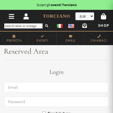
Scopri gli
eventi Torciano
TORCIANO
SHOP
Home
Reserved Area
PRENOTA
EVENTI
EMAIL
CHIAMACI
Reserved Area
Login