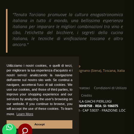
"Tenuta Torciano promuove la cultura enogastronomica
italiana in tutto il mondo, una bellissima esperienza
italiana per imparare le migliori combinazioni tra vino e
cibo, l'etichetta del bicchiere, i segreti della cucina
italiana, le tecniche di vinificazione toscana e altro
ancora."
Utilizziamo i nostri cookies, e quelli di terzi,
Tenuta Torciano
Via Crocetta 16, Loc. Ulignano 53037 San Gimignano (Siena), Toscana, Italia
per migliorare la tua esperienza d'acquisto e i
nostri servizi analizzando la navigazione
dell'utente sul nostro sito web. Se continui a
navigare, accetterai l'uso di tali cookies. We
Tutti i diritti sono riservati
|
Operatori
Contattaci
Condizioni di Utilizzo
use our cookies, and those of third parties, to
improve your shopping experience and our
Privacy
Albo Fornitori
Credits
services by analyzing the user's browsing on
TENUTA TORCIANO AZIENDA AGRICOLA GIACHI PIERLUIGI
our website. If you continue to browse, you
P.IVA: IT00375840527
-
C.F.: GCHPLG62C30H875B
-
REA: SI-106075
will accept the use of these cookies. To learn
Sede: SAN GIMIGNANO (SI) - VIA CROCETTA 18 - CAP 53037 - FRAZIONE: LOC
more.
Learn More
ULIGNANO
Accept