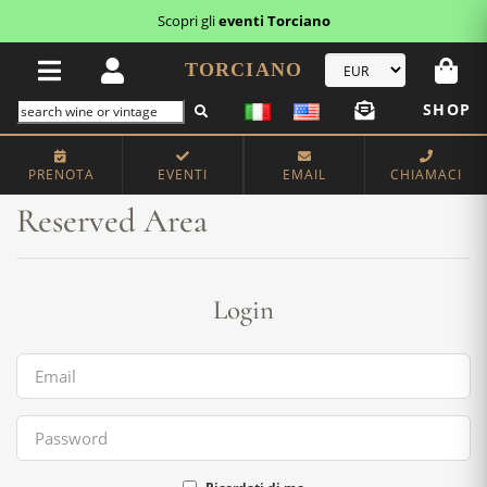
Scopri gli
eventi Torciano
TORCIANO
SHOP
Home
Reserved Area
PRENOTA
EVENTI
EMAIL
CHIAMACI
Reserved Area
Login