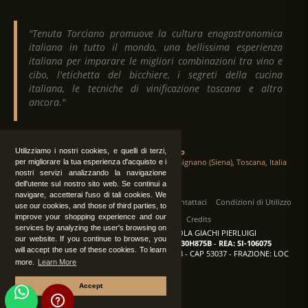
"Tenuta Torciano promuove la cultura enogastronomica
italiana in tutto il mondo, una bellissima esperienza
italiana per imparare le migliori combinazioni tra vino e
cibo, l'etichetta del bicchiere, i segreti della cucina
italiana, le tecniche di vinificazione toscana e altro
ancora."
Utilizziamo i nostri cookies, e quelli di terzi,
Tenuta Torciano
Via Crocetta 16, Loc. Ulignano 53037 San Gimignano (Siena), Toscana, Italia
per migliorare la tua esperienza d'acquisto e i
nostri servizi analizzando la navigazione
dell'utente sul nostro sito web. Se continui a
navigare, accetterai l'uso di tali cookies. We
Tutti i diritti sono riservati
|
Operatori
Contattaci
Condizioni di Utilizzo
use our cookies, and those of third parties, to
improve your shopping experience and our
Privacy
Albo Fornitori
Credits
services by analyzing the user's browsing on
TENUTA TORCIANO AZIENDA AGRICOLA GIACHI PIERLUIGI
our website. If you continue to browse, you
P.IVA: IT00375840527
-
C.F.: GCHPLG62C30H875B
-
REA: SI-106075
will accept the use of these cookies. To learn
Sede: SAN GIMIGNANO (SI) - VIA CROCETTA 18 - CAP 53037 - FRAZIONE: LOC
more.
Learn More
ULIGNANO
Accept