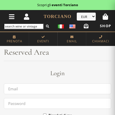
Scopri gli
eventi Torciano
TORCIANO
SHOP
Home
Reserved Area
PRENOTA
EVENTI
EMAIL
CHIAMACI
Reserved Area
Login