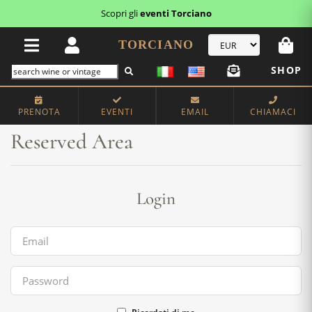
Scopri gli
eventi Torciano
TORCIANO
SHOP
Home
Reserved Area
PRENOTA
EVENTI
EMAIL
CHIAMACI
Reserved Area
Login