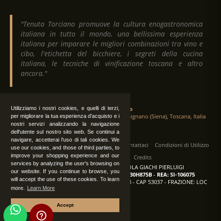
"Tenuta Torciano promuove la cultura enogastronomica
italiana in tutto il mondo, una bellissima esperienza
italiana per imparare le migliori combinazioni tra vino e
cibo, l'etichetta del bicchiere, i segreti della cucina
italiana, le tecniche di vinificazione toscana e altro
ancora."
Utilizziamo i nostri cookies, e quelli di terzi,
Tenuta Torciano
Via Crocetta 16, Loc. Ulignano 53037 San Gimignano (Siena), Toscana, Italia
per migliorare la tua esperienza d'acquisto e i
nostri servizi analizzando la navigazione
dell'utente sul nostro sito web. Se continui a
navigare, accetterai l'uso di tali cookies. We
Tutti i diritti sono riservati
|
Operatori
Contattaci
Condizioni di Utilizzo
use our cookies, and those of third parties, to
improve your shopping experience and our
Privacy
Albo Fornitori
Credits
services by analyzing the user's browsing on
TENUTA TORCIANO AZIENDA AGRICOLA GIACHI PIERLUIGI
our website. If you continue to browse, you
P.IVA: IT00375840527
-
C.F.: GCHPLG62C30H875B
-
REA: SI-106075
will accept the use of these cookies. To learn
Sede: SAN GIMIGNANO (SI) - VIA CROCETTA 18 - CAP 53037 - FRAZIONE: LOC
more.
Learn More
ULIGNANO
Accept