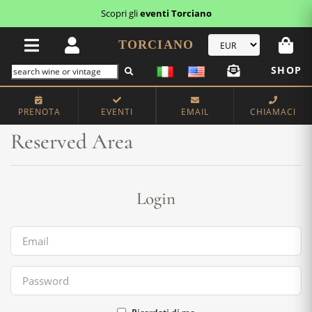
Scopri gli
eventi Torciano
TORCIANO
SHOP
Home
Reserved Area
PRENOTA
EVENTI
EMAIL
CHIAMACI
Reserved Area
Login