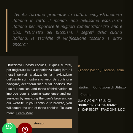
"Tenuta Torciano promuove la cultura enogastronomica
italiana in tutto il mondo, una bellissima esperienza
italiana per imparare le migliori combinazioni tra vino e
cibo, l'etichetta del bicchiere, i segreti della cucina
italiana, le tecniche di vinificazione toscana e altro
ancora."
Utilizziamo i nostri cookies, e quelli di terzi,
Tenuta Torciano
Via Crocetta 16, Loc. Ulignano 53037 San Gimignano (Siena), Toscana, Italia
per migliorare la tua esperienza d'acquisto e i
nostri servizi analizzando la navigazione
dell'utente sul nostro sito web. Se continui a
navigare, accetterai l'uso di tali cookies. We
Tutti i diritti sono riservati
|
Operatori
Contattaci
Condizioni di Utilizzo
use our cookies, and those of third parties, to
improve your shopping experience and our
Privacy
Albo Fornitori
Credits
services by analyzing the user's browsing on
TENUTA TORCIANO AZIENDA AGRICOLA GIACHI PIERLUIGI
our website. If you continue to browse, you
P.IVA: IT00375840527
-
C.F.: GCHPLG62C30H875B
-
REA: SI-106075
will accept the use of these cookies. To learn
Sede: SAN GIMIGNANO (SI) - VIA CROCETTA 18 - CAP 53037 - FRAZIONE: LOC
more.
Learn More
ULIGNANO
Accept