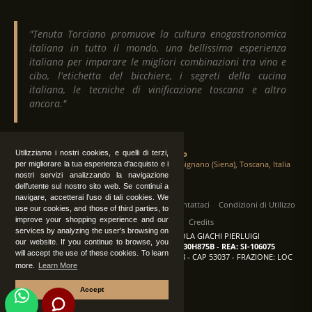
"Tenuta Torciano promuove la cultura enogastronomica
italiana in tutto il mondo, una bellissima esperienza
italiana per imparare le migliori combinazioni tra vino e
cibo, l'etichetta del bicchiere, i segreti della cucina
italiana, le tecniche di vinificazione toscana e altro
ancora."
Utilizziamo i nostri cookies, e quelli di terzi,
Tenuta Torciano
Via Crocetta 16, Loc. Ulignano 53037 San Gimignano (Siena), Toscana, Italia
per migliorare la tua esperienza d'acquisto e i
nostri servizi analizzando la navigazione
dell'utente sul nostro sito web. Se continui a
navigare, accetterai l'uso di tali cookies. We
Tutti i diritti sono riservati
|
Operatori
Contattaci
Condizioni di Utilizzo
use our cookies, and those of third parties, to
improve your shopping experience and our
Privacy
Albo Fornitori
Credits
services by analyzing the user's browsing on
TENUTA TORCIANO AZIENDA AGRICOLA GIACHI PIERLUIGI
our website. If you continue to browse, you
P.IVA: IT00375840527
-
C.F.: GCHPLG62C30H875B
-
REA: SI-106075
will accept the use of these cookies. To learn
Sede: SAN GIMIGNANO (SI) - VIA CROCETTA 18 - CAP 53037 - FRAZIONE: LOC
more.
Learn More
ULIGNANO
Accept