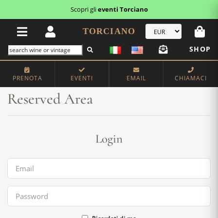
Scopri gli
eventi Torciano
TORCIANO
SHOP
Home
Reserved Area
PRENOTA
EVENTI
EMAIL
CHIAMACI
Reserved Area
Login