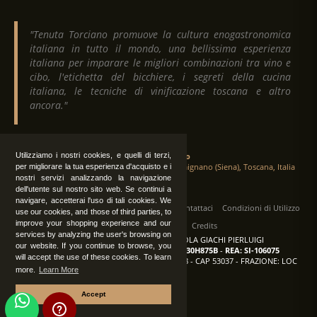
"Tenuta Torciano promuove la cultura enogastronomica
italiana in tutto il mondo, una bellissima esperienza
italiana per imparare le migliori combinazioni tra vino e
cibo, l'etichetta del bicchiere, i segreti della cucina
italiana, le tecniche di vinificazione toscana e altro
ancora."
Utilizziamo i nostri cookies, e quelli di terzi,
Tenuta Torciano
Via Crocetta 16, Loc. Ulignano 53037 San Gimignano (Siena), Toscana, Italia
per migliorare la tua esperienza d'acquisto e i
nostri servizi analizzando la navigazione
dell'utente sul nostro sito web. Se continui a
navigare, accetterai l'uso di tali cookies. We
Tutti i diritti sono riservati
|
Operatori
Contattaci
Condizioni di Utilizzo
use our cookies, and those of third parties, to
improve your shopping experience and our
Privacy
Albo Fornitori
Credits
services by analyzing the user's browsing on
TENUTA TORCIANO AZIENDA AGRICOLA GIACHI PIERLUIGI
our website. If you continue to browse, you
P.IVA: IT00375840527
-
C.F.: GCHPLG62C30H875B
-
REA: SI-106075
will accept the use of these cookies. To learn
Sede: SAN GIMIGNANO (SI) - VIA CROCETTA 18 - CAP 53037 - FRAZIONE: LOC
more.
Learn More
ULIGNANO
Accept