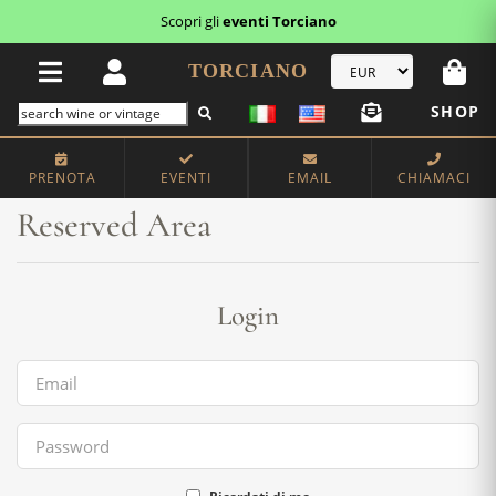
Scopri gli
eventi Torciano
TORCIANO
SHOP
Home
Reserved Area
PRENOTA
EVENTI
EMAIL
CHIAMACI
Reserved Area
Login