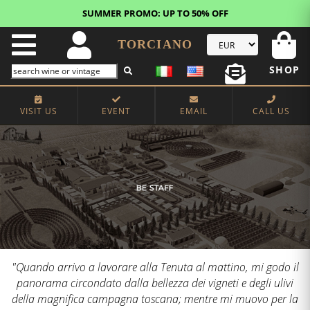
SUMMER PROMO: UP TO 50% OFF
TORCIANO
SHOP
VISIT US
EVENT
EMAIL
CALL US
"Quando arrivo a lavorare alla Tenuta al mattino, mi godo il
panorama circondato dalla bellezza dei vigneti e degli ulivi
della magnifica campagna toscana; mentre mi muovo per la