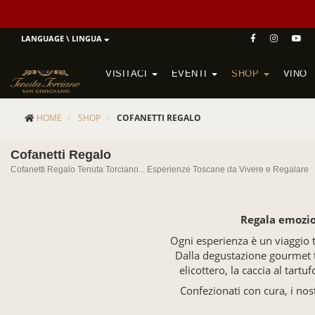
LANGUAGE \ LINGUA
VISITACI
EVENTI
SHOP
VINO
POGGIO MORETO IN SCANSANO
CANTINA ALTEZZA IN SAN GIMIGNANO
HOME
SHOP
COFANETTI REGALO
Cofanetti Regalo
Cofanetti Regalo Tenuta Torciano... Esperienze Toscane da Vivere e Regalare
Regala emozi
Ogni esperienza è un viaggio t
Dalla degustazione gourmet tr
elicottero, la caccia al tartu
Confezionati con cura, i nos