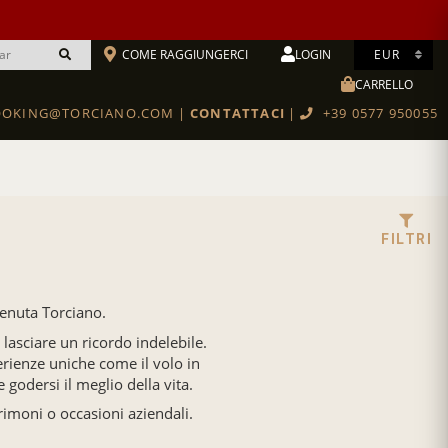
COME RAGGIUNGERCI
LOGIN
CARRELLO
Cantina toscana con vendita diretta di vini ed esperienze in tutta Italia
OKING@TORCIANO.COM
|
CONTATTACI
|
+39 0577 950055
Scuola Di Cucina & Degustazioni
BOTTEGA TORCIANO RESTAURANT
FILTRI
Tenuta Torciano.
lasciare un ricordo indelebile.
erienze uniche come il volo in
e godersi il meglio della vita.
rimoni o occasioni aziendali.