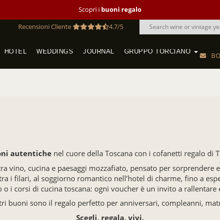
Scopri i
buoni regalo
Recensioni Cliente
4.7/5
HOTEL
WEDDINGS
JOURNAL
GRUPPO TORCIANO
BO
VINEYARD WEDDINGS IN TUSCANY
SAN QUIRICO IN SAN GIMIGNANO
HOTEL TORCIANO "VECCHIO ASILO"
oni autentiche
nel cuore della Toscana con i cofanetti regalo di 
ra vino, cucina e paesaggi mozzafiato, pensato per sorprendere e 
a i filari, al soggiorno romantico nell’hotel di charme, fino a esp
fo o i corsi di cucina toscana: ogni voucher è un invito a rallentare 
tri buoni sono il regalo perfetto per anniversari, compleanni, mat
Scegli, regala, vivi.