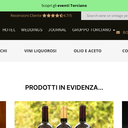
Scopri i
buoni regalo
Recensioni Cliente
4.7/5
HOTEL
WEDDINGS
JOURNAL
GRUPPO TORCIANO
BO
VINEYARD WEDDINGS IN TUSCANY
SAN QUIRICO IN SAN GIMIGNANO
HOTEL TORCIANO "VECCHIO ASILO"
NCHI
VINI LIQUOROSI
OLIO E ACETO
CO
PRODOTTI IN EVIDENZA...