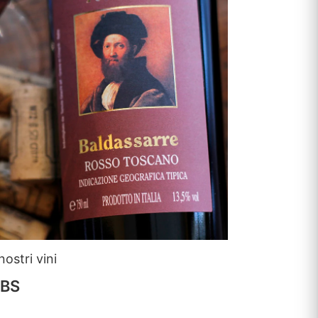
ostri vini
UBS