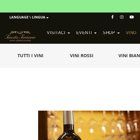
LANGUAGE \ LINGUA
VISITACI
EVENTI
SHOP
VINO
POGGIO MORETO IN SCANSANO
CANTINA ALTEZZA IN SAN GIMIGNANO
TUTTI I VINI
VINI ROSSI
VINI BIA