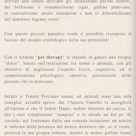
arrivati ​​alla tenuta spiccano gli affascinanti pavoni azzurri,
dei bellissimi e romanticissimi cigni, galline padovane,
le coloratissime anatre mandarine e non ci dimentichiamo
del maestoso fagiano reale!
Con questo piccolo paradiso verde è possibile riscoprire il
fascino del mondo ornitologico nella sua preziosità!
pet therapy
Con il termine "
" si intende in genere una terapia
“dolce”, basata sull'interazione tra uomo e animale, con gli
obiettivi di migliorare l'aspetto fisico, cognitivo, ed il
comportamento psicologico, emotivo, psicosociale delle
persone che la praticano.
Infatti a Tenuta Torciano umani ed animali sono una sola
famiglia: accadrà spesso che l'Anatra Camillo vi accoglierà
all'entrata o che il fedele Dante, nobile bassotto da caccia, ti
dia i suoi complimenti “zamposi” e vi chieda un bel po 'di
coccole; nel frattempo dalla sua comoda recinzione un nitrito
ti informa della presenza del nostro destriero che, se si vuole,
presterà la sua groppa robusta, mentre le nostre galline fanno