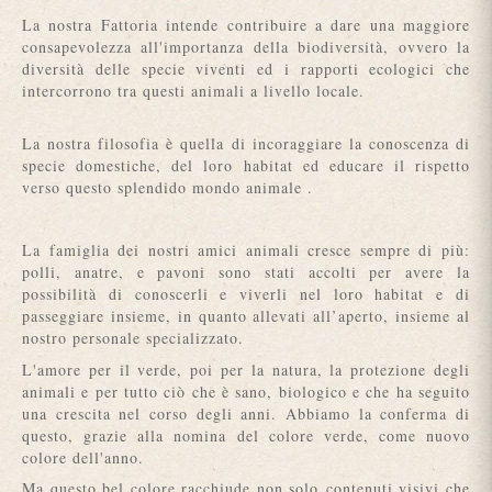
La nostra Fattoria intende contribuire a dare una maggiore
consapevolezza all'importanza della biodiversità, ovvero la
diversità delle specie viventi ed i rapporti ecologici che
intercorrono tra questi animali a livello locale.
La nostra filosofia è quella di incoraggiare la conoscenza di
specie domestiche, del loro habitat ed educare il rispetto
verso questo splendido mondo animale .
La famiglia dei nostri amici animali cresce sempre di più:
polli, anatre, e pavoni sono stati accolti per avere la
possibilità di conoscerli e viverli nel loro habitat e di
passeggiare insieme, in quanto allevati all’aperto, insieme al
nostro personale specializzato.
L'amore per il verde, poi per la natura, la protezione degli
animali e per tutto ciò che è sano, biologico e che ha seguito
una crescita nel corso degli anni. Abbiamo la conferma di
questo, grazie alla nomina del colore verde, come nuovo
colore dell'anno.
Ma questo bel colore racchiude non solo contenuti visivi che