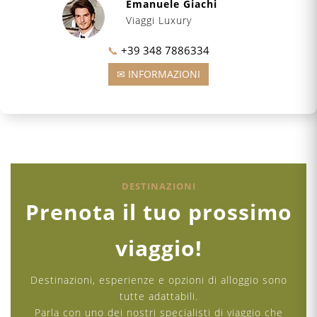
Emanuele Giachi
Viaggi Luxury
📞
+39 348 7886334
✉ INFORMAZIONI
DESTINAZIONI
Prenota il tuo prossimo
viaggio!
Destinazioni, esperienze e opzioni di alloggio sono
tutte adattabili.
Parla con uno dei nostri specialisti di viaggio che