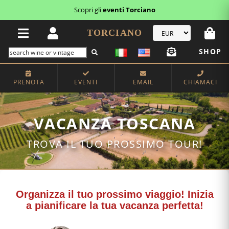
Scopri gli
eventi Torciano
TORCIANO
SHOP
PRENOTA
EVENTI
EMAIL
CHIAMACI
VACANZA TOSCANA
TROVA IL TUO PROSSIMO TOUR!
Organizza il tuo prossimo viaggio! Inizia
a pianificare la tua vacanza perfetta!