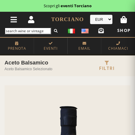
Scopri gli
eventi Torciano
TORCIANO
SHOP
PRENOTA
EVENTI
EMAIL
CHIAMACI
Aceto Balsamico
FILTRI
Aceto Balsamico Selezionato