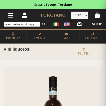
Scopri i
buoni regalo
TORCIANO
SHOP
PRENOTA
EVENTI
EMAIL
CHIAMACI
Vini liquorosi
FILTRI