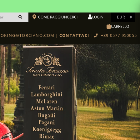
COME RAGGIUNGERCI
LOGIN
CARRELLO
Cantina toscana con vendita diretta di vini ed esperienze in tutta Italia
OKING@TORCIANO.COM
|
CONTATTACI
|
+39 0577 950055
Scuola Di Cucina & Degustazioni
BOTTEGA TORCIANO RESTAURANT