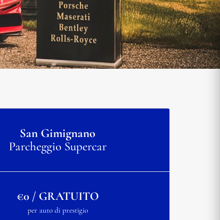
San Gimignano
Parcheggio Supercar
€0 / GRATUITO
per auto di prestigio