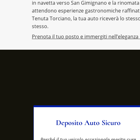
in navetta verso San Gimignano e la rinomata
attendono esperienze gastronomiche raffinate e
Tenuta Torciano, la tua auto riceverà lo stesso 
stesso.
Prenota il tuo posto e immergiti nell’eleganza
Deposito Auto Sicuro
Perché il tuo veicolo eccezionale merita cure