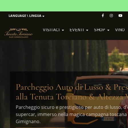
LANGUAGE \ LINGUA
VISITACI
EVENTI
SHOP
VINO
POGGIO MORETO IN SCANSANO
CANTINA ALTEZZA IN SAN GIMIGNANO
Parcheggio Auto di Lusso & Pres
alla Tenuta Torciano & Altezza
Parcheggio sicuro e prestigioso per auto di lusso, d
supercar, immerso nella magica campagna toscana 
Gimignano.