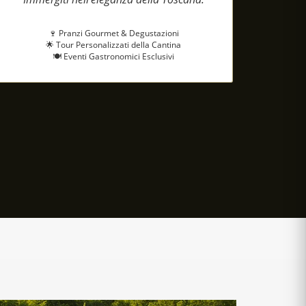
🍷 Pranzi Gourmet & Degustazioni
🌟 Tour Personalizzati della Cantina
🍽️ Eventi Gastronomici Esclusivi