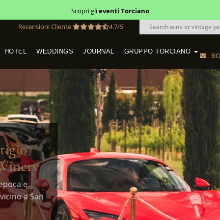
Scopri i
buoni regalo
Recensioni Cliente
4.7/5
HOTEL
WEDDINGS
JOURNAL
GRUPPO TORCIANO
BO
VINEYARD WEDDINGS IN TUSCANY
SAN QUIRICO IN SAN GIMIGNANO
HOTEL TORCIANO "VECCHIO ASILO"
tigio
 Winery
’epoca e
vicino a San