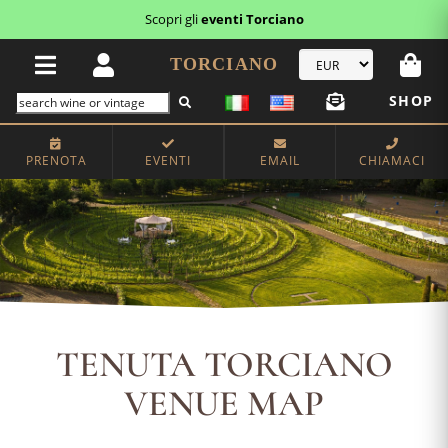
Scopri i
buoni regalo
TORCIANO
SHOP
PRENOTA
EVENTI
EMAIL
CHIAMACI
TENUTA TORCIANO
VENUE MAP