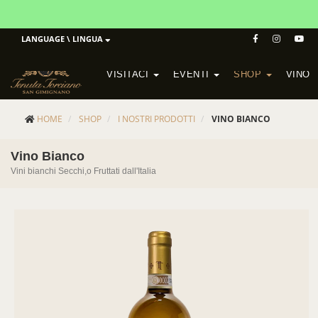
LANGUAGE \ LINGUA
VISITACI
EVENTI
SHOP
VINO
POGGIO MORETO IN SCANSANO
CANTINA ALTEZZA IN SAN GIMIGNANO
HOME
SHOP
I NOSTRI PRODOTTI
VINO BIANCO
Vino Bianco
Vini bianchi Secchi,o Fruttati dall'Italia