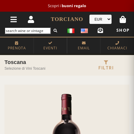
Nuovo cliente?
NEW2026
-20€
TORCIANO
SHOP
PRENOTA
EVENTI
EMAIL
CHIAMACI
Toscana
FILTRI
Selezione di Vini Toscani