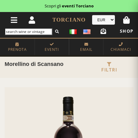
Scopri gli
eventi Torciano
TORCIANO
SHOP
PRENOTA
EVENTI
EMAIL
CHIAMACI
Morellino di Scansano
FILTRI