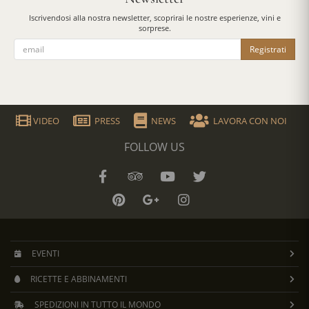
Iscrivendosi alla nostra newsletter, scoprirai le nostre esperienze, vini e
sorprese.
Registrati
VIDEO
PRESS
NEWS
LAVORA CON NOI
FOLLOW US
EVENTI
RICETTE E ABBINAMENTI
SPEDIZIONI IN TUTTO IL MONDO