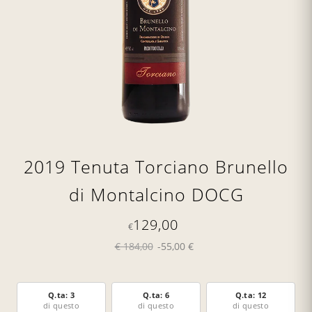
2019 Tenuta Torciano Brunello
di Montalcino DOCG
129,00
€
€ 184,00
-55,00 €
Q.ta: 3
Q.ta: 6
Q.ta: 12
di questo
di questo
di questo