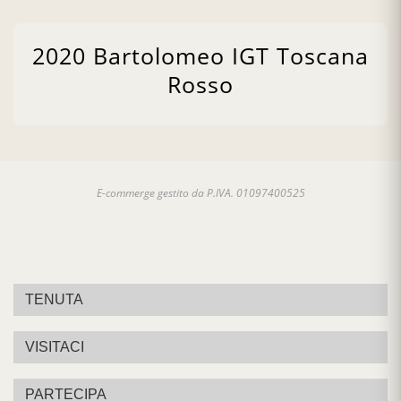
a causa del tempo inclemente. Sono proliferati
funghi e malattie varie. Abbiamo dovuto investire
2020 Bartolomeo IGT Toscana
maggiormente nella cura dei vigneti,
Rosso
affrontando maggiori spese al fine di raccogliere
comunque un ottimo prodotto.
La Cantina:
E-commerge gestito da P.IVA. 01097400525
La Tenuta Torciano Winery è situata
nel cuore
della Toscana
, a 35 minuti da Firenze e 20 minuti
da Siena, circondata da splendide colline e un
susseguirsi di vegetazione unica che presenta
TENUTA
imponenti cipressi, lunghe distese di splendidi
vigneti, uliveti, boschi di querce e villaggi
VISITACI
incantevoli.
Quando visiti Tenuta Torciano Winery, ti
PARTECIPA