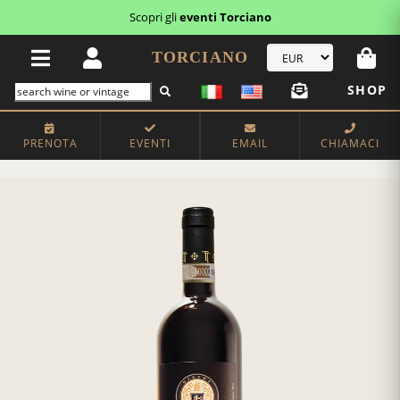
Scopri gli
eventi Torciano
TORCIANO
SHOP
PRENOTA
EVENTI
EMAIL
CHIAMACI