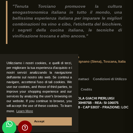
"Tenuta Torciano promuove la cultura
enogastronomica italiana in tutto il mondo, una
bellissima esperienza italiana per imparare le migliori
combinazioni tra vino e cibo, l'etichetta del bicchiere,
i segreti della cucina italiana, le tecniche di
vinificazione toscana e altro ancora."
Tenuta Torciano
Via Crocetta 16, Loc. Ulignano 53037 San Gimignano (Siena), Toscana, Italia
Utilizziamo i nostri cookies, e quelli di terzi,
per migliorare la tua esperienza d'acquisto e i
nostri servizi analizzando la navigazione
dell'utente sul nostro sito web. Se continui a
Tutti i diritti sono riservati
|
Operatori
Contattaci
Condizioni di Utilizzo
navigare, accetterai l'uso di tali cookies. We
use our cookies, and those of third parties, to
Privacy
Albo Fornitori
Credits
improve your shopping experience and our
services by analyzing the user's browsing on
TENUTA TORCIANO AZIENDA AGRICOLA GIACHI PIERLUIGI
our website. If you continue to browse, you
P.IVA: IT00375840527
-
C.F.: GCHPLG62C30H875B
-
REA: SI-106075
will accept the use of these cookies. To learn
Sede: SAN GIMIGNANO (SI) - VIA CROCETTA 18 - CAP 53037 - FRAZIONE: LOC
more.
Learn More
ULIGNANO
Accept