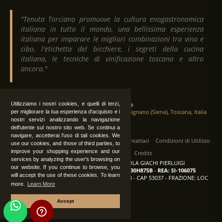
"Tenuta Torciano promuove la cultura enogastronomica
italiana in tutto il mondo, una bellissima esperienza
italiana per imparare le migliori combinazioni tra vino e
cibo, l'etichetta del bicchiere, i segreti della cucina
italiana, le tecniche di vinificazione toscana e altro
ancora."
Tenuta Torciano
Utilizziamo i nostri cookies, e quelli di terzi,
Via Crocetta 16, Loc. Ulignano 53037 San Gimignano (Siena), Toscana, Italia
per migliorare la tua esperienza d'acquisto e i
nostri servizi analizzando la navigazione
dell'utente sul nostro sito web. Se continui a
navigare, accetterai l'uso di tali cookies. We
Tutti i diritti sono riservati
|
Operatori
Contattaci
Condizioni di Utilizzo
use our cookies, and those of third parties, to
improve your shopping experience and our
Privacy
Albo Fornitori
Credits
services by analyzing the user's browsing on
TENUTA TORCIANO AZIENDA AGRICOLA GIACHI PIERLUIGI
our website. If you continue to browse, you
P.IVA: IT00375840527
-
C.F.: GCHPLG62C30H875B
-
REA: SI-106075
will accept the use of these cookies. To learn
Sede: SAN GIMIGNANO (SI) - VIA CROCETTA 18 - CAP 53037 - FRAZIONE: LOC
more.
Learn More
ULIGNANO
Accept