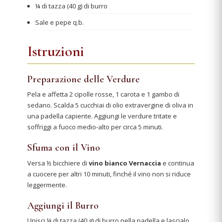
¼ di tazza (40 g) di burro
Sale e pepe q.b.
Istruzioni
Preparazione delle Verdure
Pela e affetta 2 cipolle rosse, 1 carota e 1 gambo di
sedano. Scalda 5 cucchiai di olio extravergine di oliva in
una padella capiente. Aggiungi le verdure tritate e
soffriggi a fuoco medio-alto per circa 5 minuti.
Sfuma con il Vino
Versa ½ bicchiere di
vino bianco Vernaccia
e continua
a cuocere per altri 10 minuti, finché il vino non si riduce
leggermente.
Aggiungi il Burro
Unisci ¼ di tazza (40 g) di burro nella padella e lascialo