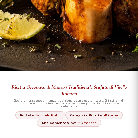
Ricetta Ossobuco di Manzo | Tradizionale Stufato di Vitello
Italiano
Goditi un ossobuco di manzo tradizionale con questa ricetta. Gli stinchi di
vitello brasati nel vino e nel brodo creano un piatto ricco di sapore e
confortante.
Portata:
Secondo Piatto
Categoria Ricetta:
🥩 Carne
Abbinamento Vino:
🍷 Amarone