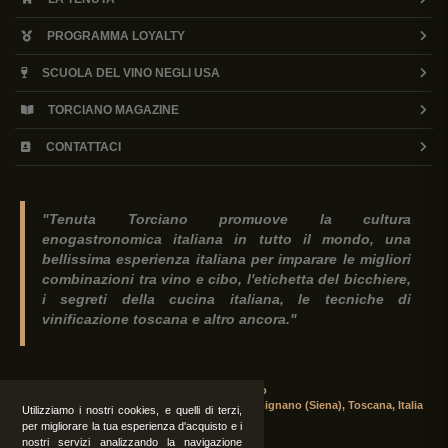
PROGRAMMA LOYALTY
SCUOLA DEL VINO NEGLI USA
TORCIANO MAGAZINE
CONTATTACI
"Tenuta Torciano promuove la cultura
enogastronomica italiana in tutto il mondo, una
bellissima esperienza italiana per imparare le migliori
combinazioni tra vino e cibo, l'etichetta del bicchiere,
i segreti della cucina italiana, le tecniche di
vinificazione toscana e altro ancora."
Tenuta Torciano
Via Crocetta 16, Loc. Ulignano 53037 San Gimignano (Siena), Toscana, Italia
Utilizziamo i nostri cookies, e quelli di terzi,
per migliorare la tua esperienza d'acquisto e i
nostri servizi analizzando la navigazione