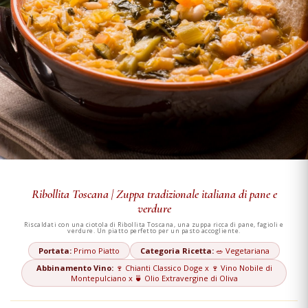
Ribollita Toscana | Zuppa tradizionale italiana di pane e
verdure
Riscaldati con una ciotola di Ribollita Toscana, una zuppa ricca di pane, fagioli e
verdure. Un piatto perfetto per un pasto accogliente.
Portata:
Primo Piatto
Categoria Ricetta:
🥗 Vegetariana
Abbinamento Vino:
🍷 Chianti Classico Doge x 🍷 Vino Nobile di
Montepulciano x 🍵 Olio Extravergine di Oliva