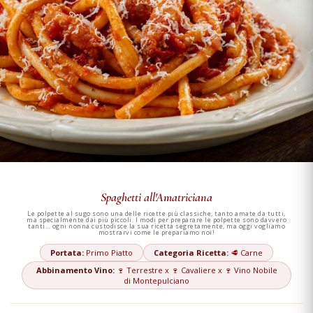
Spaghetti all'Amatriciana
Le polpette al sugo sono una delle ricette più classiche, tanto amate da tutti,
ma specialmente dai più piccoli. I modi per preparare le polpette sono davvero
tanti... ogni nonna custodisce la sua ricetta segretamente, ma oggi vogliamo
mostrarvi come le prepariamo noi!
Portata:
Primo Piatto
Categoria Ricetta:
🥩 Carne
Abbinamento Vino:
🍷 Terrestre x 🍷 Cavaliere x 🍷 Vino Nobile
di Montepulciano