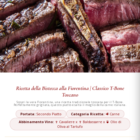
Ricetta della Bistecca alla Fiorentina | Classico T-Bone
Toscano
Scopri la vera Fiorentina, una ricetta tradizionale toscana per il T-Bone.
Perfettamente grigliata, questo piatto esalta il meglio della carne italiana.
Portata:
Secondo Piatto
Categoria Ricetta:
🥩 Carne
Abbinamento Vino:
🍷 Cavaliere x 🍷 Baldassarre x 🍵 Olio di
Oliva al Tartufo