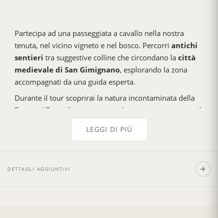
Partecipa ad una passeggiata a cavallo nella nostra
tenuta, nel vicino vigneto e nel bosco. Percorri
antichi
sentieri
tra suggestive colline che circondano la
città
medievale di San Gimignano
, esplorando la zona
accompagnati da una guida esperta.
Durante il tour scoprirai la natura incontaminata della
Toscana! Trova il ritmo giusto ed entra in armonia con il
tuo cavallo, immergiti nell'aria fresca e pulita del
LEGGI DI PIÙ
campagna, galoppa lungo i campi appena coltivati ​​tra
macchie di girasoli.
Dopo la passeggiata a cavallo,
visiterai Tenuta
DETTAGLI AGGIUNTIVI
Torciano
e godrai di una fantastica degustazione di vini
e oli, abbinata a un antipasto e un dessert. Un viaggio
sensoriale che ti permetterà non solo di essere in
contatto con la natura e con i meravigliosi animali ma