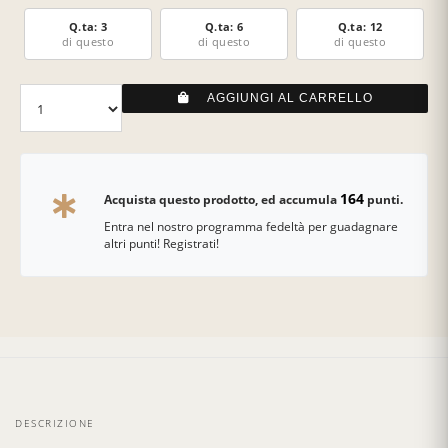
Q.ta: 3
Q.ta: 6
Q.ta: 12
di questo
di questo
di questo
AGGIUNGI AL CARRELLO
164
Acquista questo prodotto, ed accumula
punti.
Entra nel nostro programma fedeltà per guadagnare
altri punti! Registrati!
DESCRIZIONE