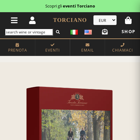
Scopri gli
eventi Torciano
TORCIANO
SHOP
PRENOTA
EVENTI
EMAIL
CHIAMACI