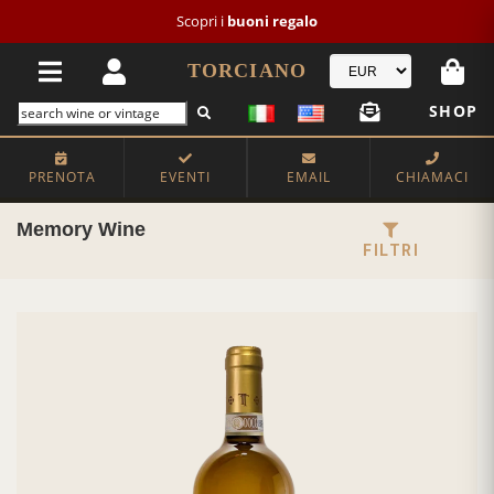
Nuovo cliente?
NEW2026
-20€
TORCIANO
SHOP
PRENOTA
EVENTI
EMAIL
CHIAMACI
Memory Wine
FILTRI