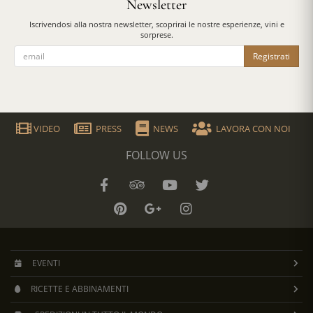
Newsletter
Iscrivendosi alla nostra newsletter, scoprirai le nostre esperienze, vini e
sorprese.
Registrati
VIDEO
PRESS
NEWS
LAVORA CON NOI
FOLLOW US
EVENTI
RICETTE E ABBINAMENTI