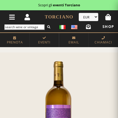
Scopri gli
eventi Torciano
TORCIANO
SHOP
PRENOTA
EVENTI
EMAIL
CHIAMACI