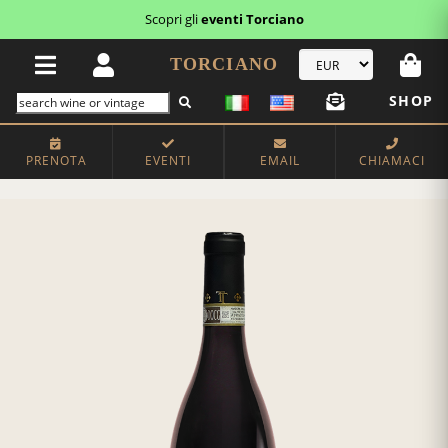
Scopri gli
eventi Torciano
TORCIANO
SHOP
PRENOTA
EVENTI
EMAIL
CHIAMACI