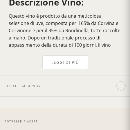
Descrizione Vino:
Questo vino è prodotto da una meticolosa
selezione di uve, composta per il 65% da Corvina e
Corvinone e per il 35% da Rondinella, tutte raccolte
a mano. Dopo un tradizionale processo di
appassimento della durata di 100 giorni, il vino
acquisisce profondità e complessità. L’Amarone
viene quindi affinato in botti di legno per 24 mesi,
LEGGI DI PIÙ
seguito da ulteriori 6 mesi di affinamento in
bottiglia prima della commercializzazione.
Questo vino si presenta elegante al naso, con
DETTAGLI AGGIUNTIVI
aromi di vaniglia intrecciati a note di ciliegia,
mandorla e prugna. Al palato rivela un carattere
corposo, con una consistenza vellutata, ricca e
appagante. Perfetto in abbinamento a carni
arrosto, piatti di selvaggina e formaggi stagionati,
POTREBBE PIACERTI
questo Amarone incarna un’espressione senza