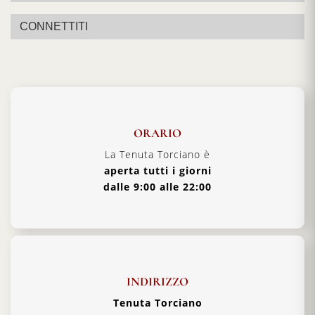
CONNETTITI
Annata:
Barolo Torciano Vintage
Certificazione:
Barolo DOCG
Vitigni:
Nebbiolo
Alcol:
14,5%
Formato:
750 ml
ORARIO
Tipologia:
Vino Rosso Fermo
La Tenuta Torciano è
aperta tutti i giorni
Temperatura di servizio:
18–20 °C
dalle 9:00 alle 22:00
Abbinamenti:
Brasati, formaggi stagionati, piatti al
tartufo
Paese:
Italia, Piemonte
INDIRIZZO
Tenuta Torciano