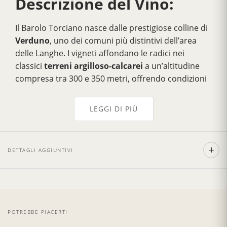
Descrizione del Vino:
Il Barolo Torciano nasce dalle prestigiose colline di
Verduno
, uno dei comuni più distintivi dell’area
delle Langhe. I vigneti affondano le radici nei
classici
terreni argilloso‑calcarei
a un’altitudine
compresa tra 300 e 350 metri, offrendo condizioni
ideali per la coltivazione del Nebbiolo. Questi fattori
consentono alle uve di sviluppare aromi complessi
LEGGI DI PIÙ
mantenendo al contempo un’acidità equilibrata.
Elegante e invitante al naso, questo Barolo
100%
Nebbiolo
esprime delicati aromi di rosa appassita,
DETTAGLI AGGIUNTIVI
viola, spezie leggere e frutta rossa brillante. Al
palato è pieno e secco, con una struttura raffinata
e tannini setosi che donano una sensazione
morbida e ben equilibrata. Presenta notevole
profondità, finezza ed eccellente potenziale di
POTREBBE PIACERTI
invecchiamento.