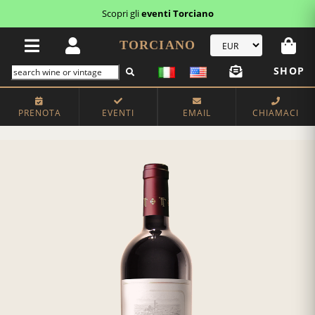
Scopri gli
eventi Torciano
TORCIANO
SHOP
PRENOTA
EVENTI
EMAIL
CHIAMACI