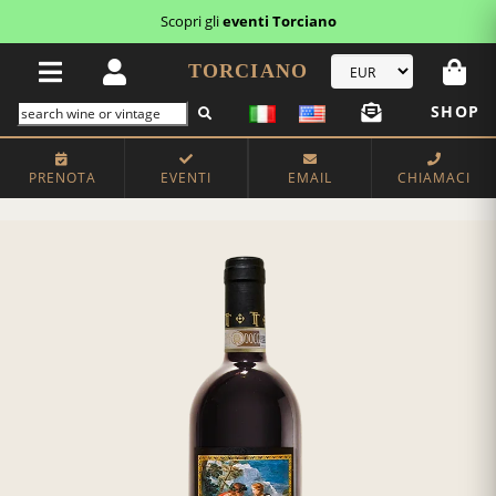
Scopri gli
eventi Torciano
TORCIANO
SHOP
PRENOTA
EVENTI
EMAIL
CHIAMACI