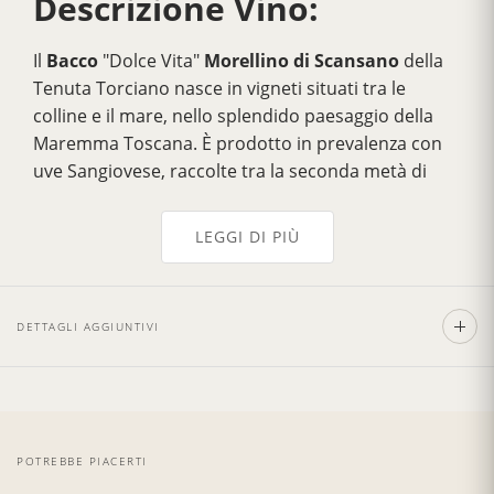
Descrizione Vino:
Il
Bacco
"Dolce Vita"
Morellino di Scansano
della
Tenuta Torciano nasce in vigneti situati tra le
colline e il mare, nello splendido paesaggio della
Maremma Toscana. È prodotto in prevalenza con
uve Sangiovese, raccolte tra la seconda metà di
settembre e la prima settimana di ottobre.
Bacco si presenta in un rosso rubino brillante con
LEGGI DI PIÙ
lievi riflessi violacei. Al naso esordisce con intense
note fruttate di ciliegia e lampone. Al palato è
vivido e fresco, con una trama tannica tipica del
DETTAGLI AGGIUNTIVI
miglior morellino. Al palato il finale è persistente,
pieno, suadente ed equilibrato. Il Morellino è un
vino corposo, non tannico all'ennesima potenza,
ma di struttura: scegliamo quindi carni rosse,
bistecca alla fiorentina, ribollita, spiedini di agnello,
POTREBBE PIACERTI
gnocchi al ragù, hamburger, lasagne al forno,