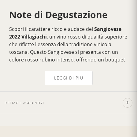
Note di Degustazione
Scopri il carattere ricco e audace del
Sangiovese
2022 Villagiachi
, un vino rosso di qualità superiore
che riflette l'essenza della tradizione vinicola
toscana. Questo Sangiovese si presenta con un
colore rosso rubino intenso, offrendo un bouquet
di ciliegie mature, prugne e delicati sentori floreali
di viola. Al palato, regala un perfetto equilibrio tra
LEGGI DI PIÙ
freschezza e struttura, con tannini vellutati e un
lungo finale speziato. È il compagno ideale per
piatti sostanziosi, ma abbastanza elegante da poter
DETTAGLI AGGIUNTIVI
essere gustato anche da solo in occasioni speciali.
La Cantina