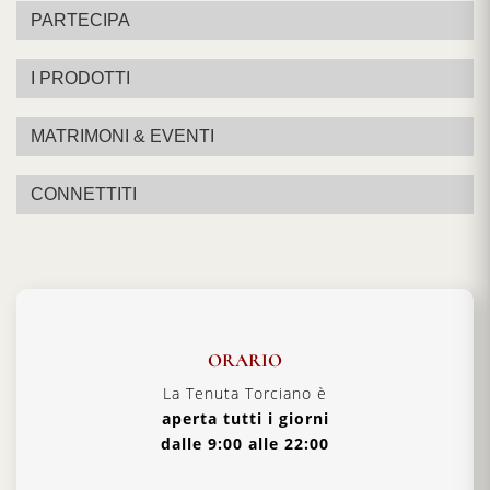
Vino
PARTECIPA
Temperatura
16-18°C
di Servizio
I PRODOTTI
Abbinamenti
Carni alla griglia, pasta con salse
MATRIMONI & EVENTI
Ideali
ricche e formaggi stagionati
CONNETTITI
ORARIO
La Tenuta Torciano è
aperta tutti i giorni
dalle 9:00 alle 22:00