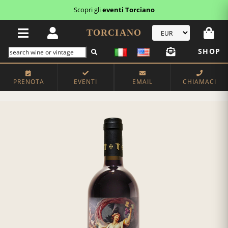
Scopri gli
eventi Torciano
TORCIANO
SHOP
PRENOTA
EVENTI
EMAIL
CHIAMACI