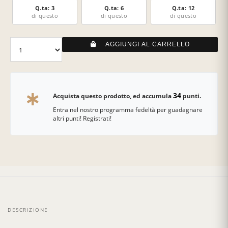
Q.ta: 3
Q.ta: 6
Q.ta: 12
di questo
di questo
di questo
AGGIUNGI AL CARRELLO
34
Acquista questo prodotto, ed accumula
punti.
Entra nel nostro programma fedeltà per guadagnare
altri punti! Registrati!
DESCRIZIONE