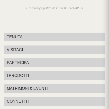
Questo elegante calice è stato personalmente
E-commerge gestito da P.IVA. 01097400525
selezionato e stilizzato dai proprietari della
Tenuta Torciano, Pierluigi Giachi e Luciana
Cilemmi Giachi
, per un'esperienza ottimale per
la degustazione di vino.
Lo stile impeccabile di Luciana si vede nel
TENUTA
design inciso
, che complementa la
forma
sofisticata selezionata da Pierluigi
. Un calice
perfetto da utilizzare con rossi, bianchi e
VISITACI
rosati.
Quando viene tenuto in mano, il suo peso
PARTECIPA
notevolmente bilanciato ti consente di
assaporare davvero ogni sorso.
I PRODOTTI
La curva arrotondata e sartoriale del suo anello
aiuta il rilascio di note aromatiche, rivelando le
MATRIMONI & EVENTI
caratteristiche uniche di ogni annata.
Ogni sfumatura di colore e gusto può essere
CONNETTITI
apprezzata bevendo da questo bicchiere,