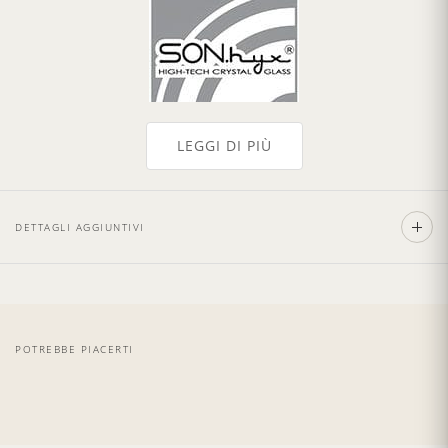
LEGGI DI PIÙ
Selezionati personalmente e stilizzati
da
Pierluigi Giachi & Luciana Cilemmi
DETTAGLI AGGIUNTIVI
Durable High-Tech Crystal Glass:
resistenza alla
rottura e alla scheggiatura
Trattamento dello stelo rinforzato in titanio
applicato per la massima resistenza
Lavabile in lavastoviglie:
brillantezza mantenuta
POTREBBE PIACERTI
dopo 4.000 cicli di lavaggio industriale
Logo Tenuta Torciano inciso
per un'eleganza
senza tempo