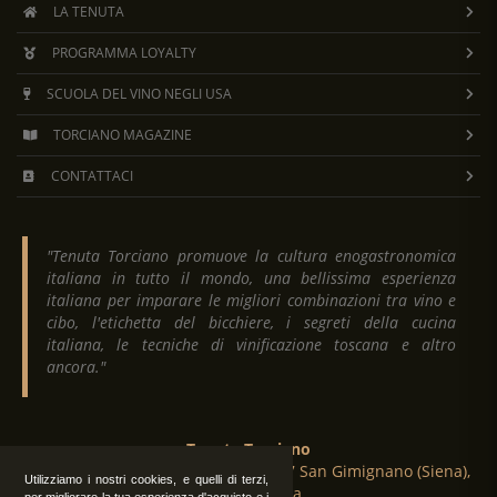
LA TENUTA
PROGRAMMA LOYALTY
SCUOLA DEL VINO NEGLI USA
TORCIANO MAGAZINE
CONTATTACI
"Tenuta Torciano promuove la cultura enogastronomica
italiana in tutto il mondo, una bellissima esperienza
italiana per imparare le migliori combinazioni tra vino e
cibo, l'etichetta del bicchiere, i segreti della cucina
italiana, le tecniche di vinificazione toscana e altro
ancora."
Tenuta Torciano
Via Crocetta 16, Loc. Ulignano 53037 San Gimignano (Siena),
Utilizziamo i nostri cookies, e quelli di terzi,
Toscana, Italia
per migliorare la tua esperienza d'acquisto e i